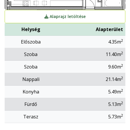
Alaprajz letöltése
Helység
Alapterület
2
Előszoba
4.35m
2
Szoba
11.40m
2
Szoba
9.60m
2
Nappali
21.14m
2
Konyha
5.49m
2
Fürdő
5.13m
2
Terasz
5.73m