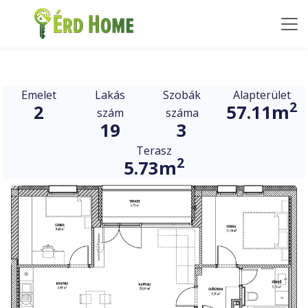
Emelet
Lakás
Szobák
Alapterület
2
2
57.11m
szám
száma
19
3
Terasz
2
5.73m