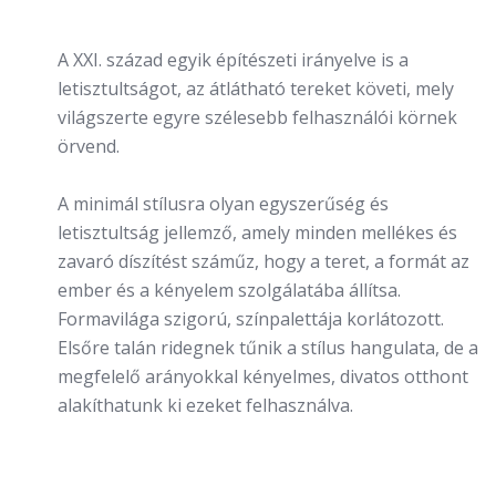
A XXI. század egyik építészeti irányelve is a
letisztultságot, az átlátható tereket követi, mely
világszerte egyre szélesebb felhasználói körnek
örvend.
A minimál stílusra olyan egyszerűség és
letisztultság jellemző, amely minden mellékes és
zavaró díszítést száműz, hogy a teret, a formát az
ember és a kényelem szolgálatába állítsa.
Formavilága szigorú, színpalettája korlátozott.
Elsőre talán ridegnek tűnik a stílus hangulata, de a
megfelelő arányokkal kényelmes, divatos otthont
alakíthatunk ki ezeket felhasználva.