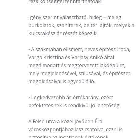
rezsiköltséggel fenntarthatóak!
Igény szerint választható, hideg – meleg
burkolatok, szaniterek, beltéri ajtók, melyek a
kulcsrakész ár részét képezik!
• A szakmában elismert, neves építész iroda,
Varga Krisztina és Varjasy Anikó által
megálmodott és megtervezett lakóépület,
mely megjelenésével, stílusával, és építészeti
megoldásaival is egyedülálló.
• Legkedvezőbb ár-értékarány, ezért
befektetésnek is rendkívül jó lehetőség!
A Felső utca a közel jövőben Érd
városközpontjához lesz csatolva, ezzel is
biztosítva az ingatlanok értékének