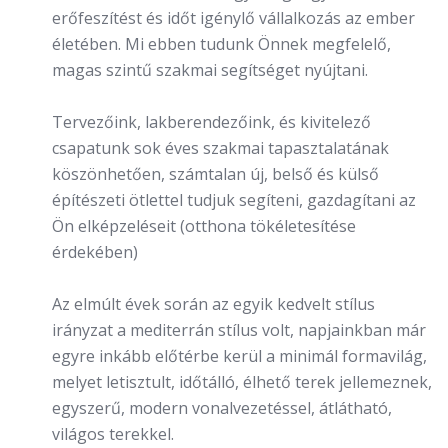
erőfeszítést és időt igénylő vállalkozás az ember
életében. Mi ebben tudunk Önnek megfelelő,
magas szintű szakmai segítséget nyújtani.
Tervezőink, lakberendezőink, és kivitelező
csapatunk sok éves szakmai tapasztalatának
köszönhetően, számtalan új, belső és külső
építészeti ötlettel tudjuk segíteni, gazdagítani az
Ön elképzeléseit (otthona tökéletesítése
érdekében)
Az elmúlt évek során az egyik kedvelt stílus
irányzat a mediterrán stílus volt, napjainkban már
egyre inkább előtérbe kerül a minimál formavilág,
melyet letisztult, időtálló, élhető terek jellemeznek,
egyszerű, modern vonalvezetéssel, átlátható,
világos terekkel.