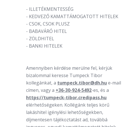
- ILLETÉKMENTESSÉG
- KEDVEZŐ KAMATTÁMOGATOTT HITELEK
- CSOK, CSOK PLUSZ
- BABAVÁRÓ HITEL
- ZÖLDHITEL
- BANKI HITELEK
Amennyiben kérdése merülne fel, kérjük
bizalommal keresse Tumpeck Tibor
kollegánkat, a
tumpeck.tibor@dh.hu
e-mail
címen, vagy a
+36-30-924-5492
-es, és a
https://tumpeck-tibor.credipass.hu
elérhetőségeken. Kollégánk teljes körű
lakáshitel igénylési lehetőségekben,
díjmentesen tájékoztatást ad, továbbá
ingyenes, egyedi kamattámogatott hitelek