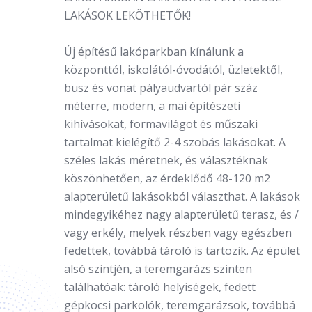
LAKÁSOK LEKÖTHETŐK!
Új építésű lakóparkban kínálunk a
központtól, iskolától-óvodától, üzletektől,
busz és vonat pályaudvartól pár száz
méterre, modern, a mai építészeti
kihívásokat, formavilágot és műszaki
tartalmat kielégítő 2-4 szobás lakásokat. A
széles lakás méretnek, és választéknak
köszönhetően, az érdeklődő 48-120 m2
alapterületű lakásokból választhat. A lakások
mindegyikéhez nagy alapterületű terasz, és /
vagy erkély, melyek részben vagy egészben
fedettek, továbbá tároló is tartozik. Az épület
alsó szintjén, a teremgarázs szinten
találhatóak: tároló helyiségek, fedett
gépkocsi parkolók, teremgarázsok, továbbá