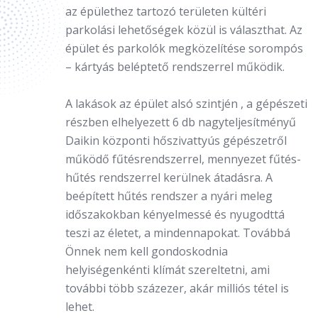
az épülethez tartozó területen kültéri
parkolási lehetőségek közül is választhat. Az
épület és parkolók megközelítése sorompós
– kártyás beléptető rendszerrel működik.
A lakások az épület alsó szintjén , a gépészeti
részben elhelyezett 6 db nagyteljesítményű
Daikin központi hőszivattyús gépészetről
működő fűtésrendszerrel, mennyezet fűtés-
hűtés rendszerrel kerülnek átadásra. A
beépített hűtés rendszer a nyári meleg
időszakokban kényelmessé és nyugodttá
teszi az életet, a mindennapokat. Továbbá
Önnek nem kell gondoskodnia
helyiségenkénti klímát szereltetni, ami
további több százezer, akár milliós tétel is
lehet.