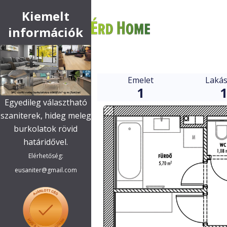
Kiemelt
információk
Emelet
Laká
1
Egyedileg választható
szaniterek, hideg meleg
burkolatok rövid
határidővel.
Elérhetőség:
eusaniter@gmail.com