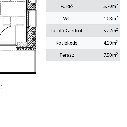
2
Fürdő
5.70m
2
WC
1.08m
2
Tároló-Gardrób
5.27m
2
Közlekedő
4.20m
2
Terasz
7.50m
: