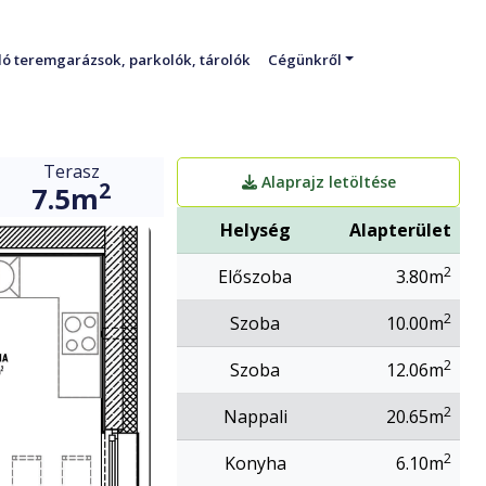
ó teremgarázsok, parkolók, tárolók
Cégünkről
Terasz
Alaprajz letöltése
2
7.5m
Helység
Alapterület
2
Előszoba
3.80m
2
Szoba
10.00m
2
Szoba
12.06m
2
Nappali
20.65m
2
Konyha
6.10m