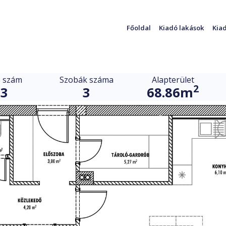
Főoldal
Kiadó lakások
Kiad
s szám
Szobák száma
Alapterület
2
13
3
68.86m